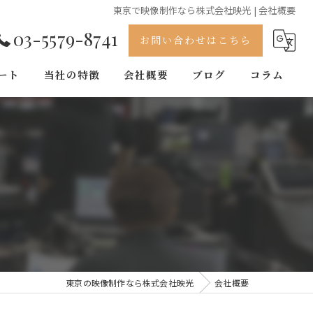
東京で映像制作なら株式会社映光 | 会社概要
03-5579-8741
お問い合わせはこちら
ート
当社の特徴
会社概要
ブログ
コラム
動画
撮影
企画
イベント
カメラ
東京の映像制作なら株式会社映光
会社概要