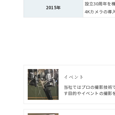
設立30周年を
2015年
4Kカメラの導
イベント
当社ではプロの撮影技術
す目的やイベントの撮影