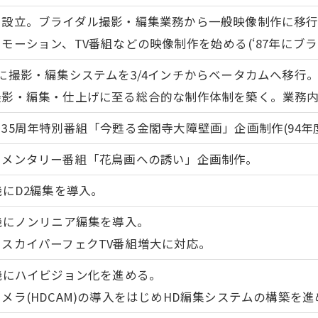
を設立。ブライダル撮影・編集業務から一般映像制作に移
モーション、TV番組などの映像制作を始める(‘87年にブ
に撮影・編集システムを3/4インチからベータカムへ移行
撮影・編集・仕上げに至る総合的な制作体制を築く。業務
35周年特別番組「今甦る金閣寺大障壁画」企画制作(94年度
ュメンタリー番組「花鳥画への誘い」企画制作。
機にD2編集を導入。
機にノンリニア編集を導入。
スカイパーフェクTV番組増大に対応。
機にハイビジョン化を進める。
メラ(HDCAM)の導入をはじめHD編集システムの構築を進