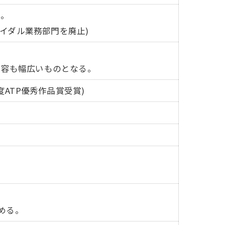
行。
ライダル業務部門を廃止)
。
内容も幅広いものとなる。
ATP優秀作品賞受賞)
める。