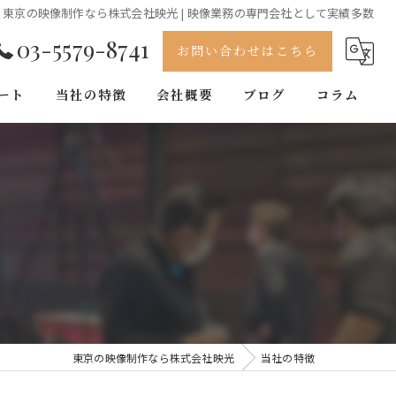
東京の映像制作なら株式会社映光 | 映像業務の専門会社として実績多数
03-5579-8741
お問い合わせはこちら
ート
当社の特徴
会社概要
ブログ
コラム
動画
撮影
企画
イベント
カメラ
東京の映像制作なら株式会社映光
当社の特徴