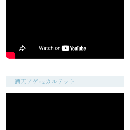
満天アゲ×2カルテット