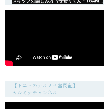
スキップの楽しみ方《せせりくん・1GAME
てつ》e シン・ウルトラマン［スマパチ・
パチンコ］京楽
【トニーのカルミナ奮闘記】
カルミナチャンネル